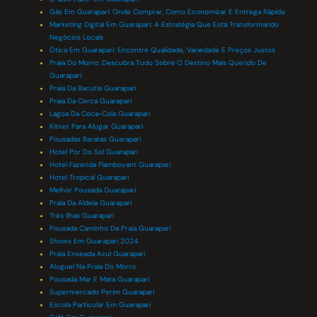
Gás Em Guarapari: Onde Comprar, Como Economizar E Entrega Rápida
Marketing Digital Em Guarapari: A Estratégia Que Está Transformando
Negócios Locais
Ótica Em Guarapari: Encontre Qualidade, Variedade E Preços Justos
Praia Do Morro: Descubra Tudo Sobre O Destino Mais Querido De
Guarapari
Praia Da Bacutia Guarapari
Praia Da Cerca Guarapari
Lagoa Da Coca-Cola Guarapari
Kitnet Para Alugar Guarapari
Pousadas Baratas Guarapari
Hotel Por Do Sol Guarapari
Hotel Fazenda Flamboyant Guarapari
Hotel Tropical Guarapari
Melhor Pousada Guarapari
Praia Da Aldeia Guarapari
Três Ilhas Guarapari
Pousada Caminho Da Praia Guarapari
Shows Em Guarapari 2024
Praia Enseada Azul Guarapari
Aluguel Na Praia Do Morro
Pousada Mar E Mata Guarapari
Supermercado Perim Guarapari
Escola Particular Em Guarapari