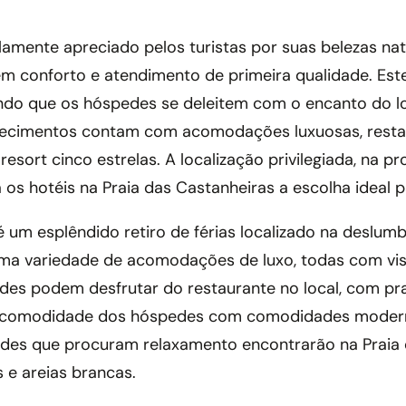
amente apreciado pelos turistas por suas belezas nat
em conforto e atendimento de primeira qualidade. Est
ndo que os hóspedes se deleitem com o encanto do lo
elecimentos contam com acomodações luxuosas, rest
resort cinco estrelas. A localização privilegiada, na 
 os hotéis na Praia das Castanheiras a escolha ideal p
é um esplêndido retiro de férias localizado na deslumb
ma variedade de acomodações de luxo, todas com vis
es podem desfrutar do restaurante no local, com prat
 a comodidade dos hóspedes com comodidades moderna
edes que procuram relaxamento encontrarão na Praia 
 e areias brancas.