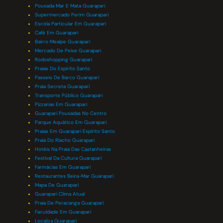
Pousada Mar E Mata Guarapari
Supermercado Perim Guarapari
Escola Particular Em Guarapari
Café Em Guarapari
Bairro Meaípe Guarapari
Mercado De Peixe Guarapari
Rodoshopping Guarapari
Praias Do Espírito Santo
Passeio De Barco Guarapari
Praia Secreta Guarapari
Transporte Público Guarapari
Pizzarias Em Guarapari
Guarapari Pousadas No Centro
Parque Aquático Em Guarapari
Praias Em Guarapari Espírito Santo
Praia Do Riacho Guarapari
Hotéis Na Praia Das Castanheiras
Festival Da Cultura Guarapari
Farmácias Em Guarapari
Restaurantes Beira-Mar Guarapari
Mapa De Guarapari
Guarapari Clima Atual
Praia De Peracanga Guarapari
Faculdade Em Guarapari
Localiza Guarapari