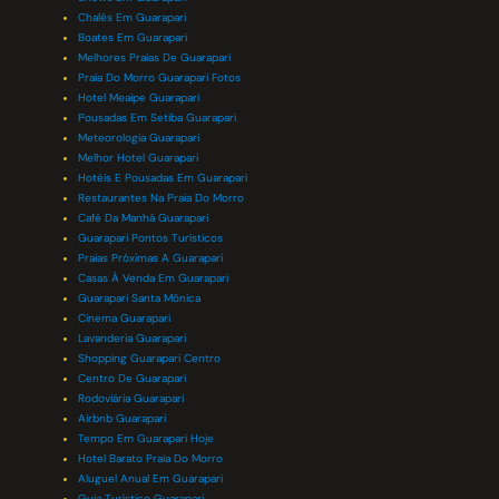
Chalés Em Guarapari
Boates Em Guarapari
Melhores Praias De Guarapari
Praia Do Morro Guarapari Fotos
Hotel Meaipe Guarapari
Pousadas Em Setiba Guarapari
Meteorologia Guarapari
Melhor Hotel Guarapari
Hotéis E Pousadas Em Guarapari
Restaurantes Na Praia Do Morro
Café Da Manhã Guarapari
Guarapari Pontos Turísticos
Praias Próximas A Guarapari
Casas À Venda Em Guarapari
Guarapari Santa Mônica
Cinema Guarapari
Lavanderia Guarapari
Shopping Guarapari Centro
Centro De Guarapari
Rodoviária Guarapari
Airbnb Guarapari
Tempo Em Guarapari Hoje
Hotel Barato Praia Do Morro
Aluguel Anual Em Guarapari
Guia Turístico Guarapari