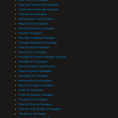
Praia Das Castanheiras Guarapari
Casas Para Temporada Guarapari
Praia Bacutia Guarapari
Restaurantes Praia Do Morro
Mergulho Em Guarapari
Festival De Inverno Guarapari
Reveillon Guarapari
Mercado Imobiliário Guarapari
Pousadas Baratas Em Guarapari
Praia De Setiba Guarapari
Passeios Em Guarapari
Previsão Do Tempo Guarapari Amanhã
Imobiliária Em Guarapari
Clima Guarapari Espírito Santo
Parque Aquático Guarapari
População De Guarapari
Restaurantes Em Guarapari
Rota Da Ferradura Guarapari
Praias De Guarapari
Pedra Do Elefante Guarapari
Pousadas Em Guarapari
Praia Do Perocão Guarapari
Hotel Na Praia Do Morro Guarapari
Climatempo Guarapari