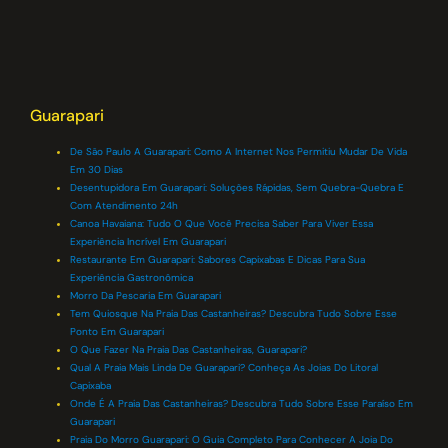
Guarapari
De São Paulo A Guarapari: Como A Internet Nos Permitiu Mudar De Vida
Em 30 Dias
Desentupidora Em Guarapari: Soluções Rápidas, Sem Quebra-Quebra E
Com Atendimento 24h
Canoa Havaiana: Tudo O Que Você Precisa Saber Para Viver Essa
Experiência Incrível Em Guarapari
Restaurante Em Guarapari: Sabores Capixabas E Dicas Para Sua
Experiência Gastronômica
Morro Da Pescaria Em Guarapari
Tem Quiosque Na Praia Das Castanheiras? Descubra Tudo Sobre Esse
Ponto Em Guarapari
O Que Fazer Na Praia Das Castanheiras, Guarapari?
Qual A Praia Mais Linda De Guarapari? Conheça As Joias Do Litoral
Capixaba
Onde É A Praia Das Castanheiras? Descubra Tudo Sobre Esse Paraíso Em
Guarapari
Praia Do Morro Guarapari: O Guia Completo Para Conhecer A Joia Do