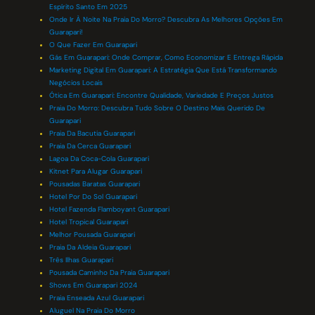
Espírito Santo Em 2025
Onde Ir À Noite Na Praia Do Morro? Descubra As Melhores Opções Em
Guarapari!
O Que Fazer Em Guarapari
Gás Em Guarapari: Onde Comprar, Como Economizar E Entrega Rápida
Marketing Digital Em Guarapari: A Estratégia Que Está Transformando
Negócios Locais
Ótica Em Guarapari: Encontre Qualidade, Variedade E Preços Justos
Praia Do Morro: Descubra Tudo Sobre O Destino Mais Querido De
Guarapari
Praia Da Bacutia Guarapari
Praia Da Cerca Guarapari
Lagoa Da Coca-Cola Guarapari
Kitnet Para Alugar Guarapari
Pousadas Baratas Guarapari
Hotel Por Do Sol Guarapari
Hotel Fazenda Flamboyant Guarapari
Hotel Tropical Guarapari
Melhor Pousada Guarapari
Praia Da Aldeia Guarapari
Três Ilhas Guarapari
Pousada Caminho Da Praia Guarapari
Shows Em Guarapari 2024
Praia Enseada Azul Guarapari
Aluguel Na Praia Do Morro