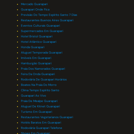
Mercado Guarapari
Guarapari Onde Fica
Previsão Do Tempo Espírito Santo 7 Dias
Restaurantes Buenos Aires Guarapari
Eventos Culturais Guarapari
Supermercados Em Guarapari
Hotel Bristol Guarapari
Hotel Atlântico Guarapari
Honda Guarapari
Aluguel Temporada Guarapari
Imóveis Em Guarapari
Hamburgão Guarapari
Praia Dos Namorados Guarapari
Feira Da Onda Guarapari
Rodoviária De Guarapari Horários
Boates Na Praia Do Morro
Clima Tempo Espírito Santo
Guarapari Ao Vivo
Praia De Meaípe Guarapari
Aluguel De Kitnet Guarapari
Turismo Em Guarapari
Restaurantes Vegetarianos Guarapari
Hotéis Baratos Em Guarapari
Rodoviária Guarapari Telefone
Shows Em Guarapari