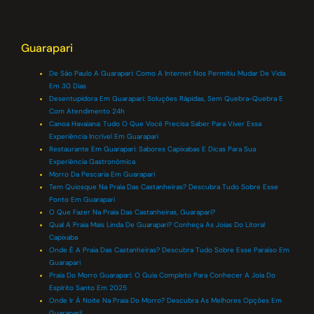
Guarapari
De São Paulo A Guarapari: Como A Internet Nos Permitiu Mudar De Vida
Em 30 Dias
Desentupidora Em Guarapari: Soluções Rápidas, Sem Quebra-Quebra E
Com Atendimento 24h
Canoa Havaiana: Tudo O Que Você Precisa Saber Para Viver Essa
Experiência Incrível Em Guarapari
Restaurante Em Guarapari: Sabores Capixabas E Dicas Para Sua
Experiência Gastronômica
Morro Da Pescaria Em Guarapari
Tem Quiosque Na Praia Das Castanheiras? Descubra Tudo Sobre Esse
Ponto Em Guarapari
O Que Fazer Na Praia Das Castanheiras, Guarapari?
Qual A Praia Mais Linda De Guarapari? Conheça As Joias Do Litoral
Capixaba
Onde É A Praia Das Castanheiras? Descubra Tudo Sobre Esse Paraíso Em
Guarapari
Praia Do Morro Guarapari: O Guia Completo Para Conhecer A Joia Do
Espírito Santo Em 2025
Onde Ir À Noite Na Praia Do Morro? Descubra As Melhores Opções Em
Guarapari!