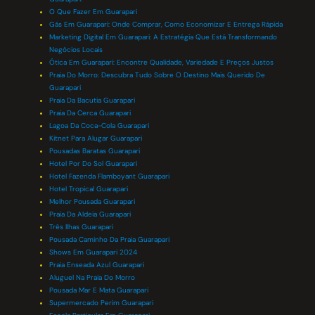
O Que Fazer Em Guarapari
Gás Em Guarapari: Onde Comprar, Como Economizar E Entrega Rápida
Marketing Digital Em Guarapari: A Estratégia Que Está Transformando
Negócios Locais
Ótica Em Guarapari: Encontre Qualidade, Variedade E Preços Justos
Praia Do Morro: Descubra Tudo Sobre O Destino Mais Querido De
Guarapari
Praia Da Bacutia Guarapari
Praia Da Cerca Guarapari
Lagoa Da Coca-Cola Guarapari
Kitnet Para Alugar Guarapari
Pousadas Baratas Guarapari
Hotel Por Do Sol Guarapari
Hotel Fazenda Flamboyant Guarapari
Hotel Tropical Guarapari
Melhor Pousada Guarapari
Praia Da Aldeia Guarapari
Três Ilhas Guarapari
Pousada Caminho Da Praia Guarapari
Shows Em Guarapari 2024
Praia Enseada Azul Guarapari
Aluguel Na Praia Do Morro
Pousada Mar E Mata Guarapari
Supermercado Perim Guarapari