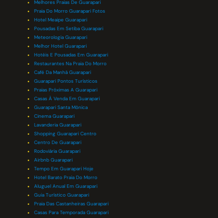
Melhores Praias De Guarapari
Praia Do Morro Guarapari Fotos
Hotel Meaipe Guarapari
Pousadas Em Setiba Guarapari
Meteorologia Guarapari
Melhor Hotel Guarapari
Hotéis E Pousadas Em Guarapari
Restaurantes Na Praia Do Morro
Café Da Manhã Guarapari
Guarapari Pontos Turísticos
Praias Próximas A Guarapari
Casas À Venda Em Guarapari
Guarapari Santa Mônica
Cinema Guarapari
Lavanderia Guarapari
Shopping Guarapari Centro
Centro De Guarapari
Rodoviária Guarapari
Airbnb Guarapari
Tempo Em Guarapari Hoje
Hotel Barato Praia Do Morro
Aluguel Anual Em Guarapari
Guia Turístico Guarapari
Praia Das Castanheiras Guarapari
Casas Para Temporada Guarapari