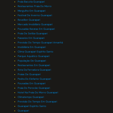
Praia Bacutia Guarapari
Restaurantes Praia Do Morro
Mergulho Em Guarapari
Festival De Inverno Guarapari
Reveillon Guarapari
Mercado Imobiliário Guarapari
Pousadas Baratas Em Guarapari
Praia De Setiba Guarapari
Passeios Em Guarapari
Previsão Do Tempo Guarapari Amanhã
Imobiliária Em Guarapari
Clima Guarapari Espírito Santo
Parque Aquático Guarapari
População De Guarapari
Restaurantes Em Guarapari
Rota Da Ferradura Guarapari
Praias De Guarapari
Pedra Do Elefante Guarapari
Pousadas Em Guarapari
Praia Do Perocão Guarapari
Hotel Na Praia Do Morro Guarapari
Climatempo Guarapari
Previsão Do Tempo Em Guarapari
Guarapari Espírito Santo
Guarapari