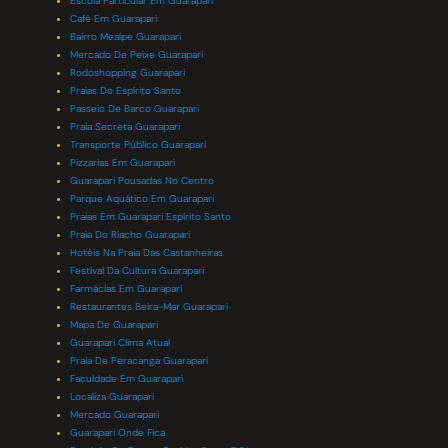
Escola Particular Em Guarapari
Café Em Guarapari
Bairro Meaípe Guarapari
Mercado De Peixe Guarapari
Rodoshopping Guarapari
Praias Do Espírito Santo
Passeio De Barco Guarapari
Praia Secreta Guarapari
Transporte Público Guarapari
Pizzarias Em Guarapari
Guarapari Pousadas No Centro
Parque Aquático Em Guarapari
Praias Em Guarapari Espírito Santo
Praia Do Riacho Guarapari
Hotéis Na Praia Das Castanheiras
Festival Da Cultura Guarapari
Farmácias Em Guarapari
Restaurantes Beira-Mar Guarapari
Mapa De Guarapari
Guarapari Clima Atual
Praia De Peracanga Guarapari
Faculdade Em Guarapari
Localiza Guarapari
Mercado Guarapari
Guarapari Onde Fica