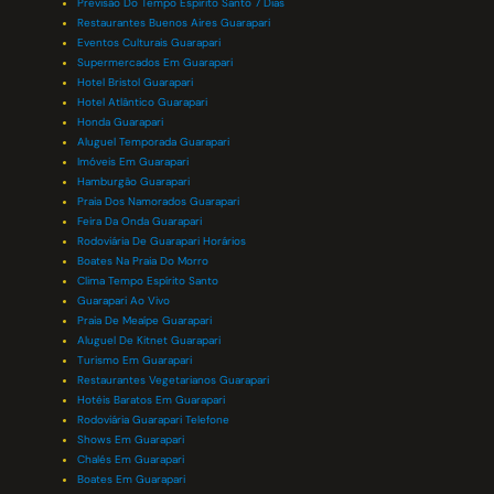
Previsão Do Tempo Espírito Santo 7 Dias
Restaurantes Buenos Aires Guarapari
Eventos Culturais Guarapari
Supermercados Em Guarapari
Hotel Bristol Guarapari
Hotel Atlântico Guarapari
Honda Guarapari
Aluguel Temporada Guarapari
Imóveis Em Guarapari
Hamburgão Guarapari
Praia Dos Namorados Guarapari
Feira Da Onda Guarapari
Rodoviária De Guarapari Horários
Boates Na Praia Do Morro
Clima Tempo Espírito Santo
Guarapari Ao Vivo
Praia De Meaípe Guarapari
Aluguel De Kitnet Guarapari
Turismo Em Guarapari
Restaurantes Vegetarianos Guarapari
Hotéis Baratos Em Guarapari
Rodoviária Guarapari Telefone
Shows Em Guarapari
Chalés Em Guarapari
Boates Em Guarapari