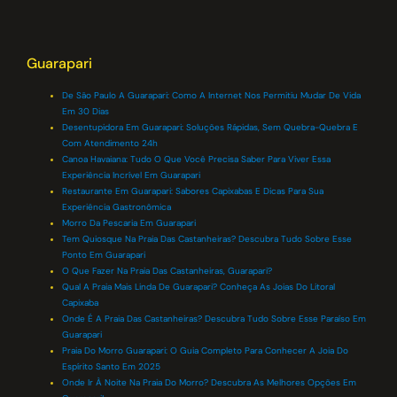
Guarapari
De São Paulo A Guarapari: Como A Internet Nos Permitiu Mudar De Vida
Em 30 Dias
Desentupidora Em Guarapari: Soluções Rápidas, Sem Quebra-Quebra E
Com Atendimento 24h
Canoa Havaiana: Tudo O Que Você Precisa Saber Para Viver Essa
Experiência Incrível Em Guarapari
Restaurante Em Guarapari: Sabores Capixabas E Dicas Para Sua
Experiência Gastronômica
Morro Da Pescaria Em Guarapari
Tem Quiosque Na Praia Das Castanheiras? Descubra Tudo Sobre Esse
Ponto Em Guarapari
O Que Fazer Na Praia Das Castanheiras, Guarapari?
Qual A Praia Mais Linda De Guarapari? Conheça As Joias Do Litoral
Capixaba
Onde É A Praia Das Castanheiras? Descubra Tudo Sobre Esse Paraíso Em
Guarapari
Praia Do Morro Guarapari: O Guia Completo Para Conhecer A Joia Do
Espírito Santo Em 2025
Onde Ir À Noite Na Praia Do Morro? Descubra As Melhores Opções Em