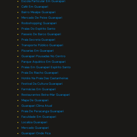
Escola Particular Em Guarapari
Café Em Guarapari
Bairro Meaípe Guarapari
Mercado De Peixe Guarapari
Rodoshopping Guarapari
Praias Do Espírito Santo
Passeio De Barco Guarapari
Praia Secreta Guarapari
Transporte Público Guarapari
Pizzarias Em Guarapari
Guarapari Pousadas No Centro
Parque Aquático Em Guarapari
Praias Em Guarapari Espírito Santo
Praia Do Riacho Guarapari
Hotéis Na Praia Das Castanheiras
Festival Da Cultura Guarapari
Farmácias Em Guarapari
Restaurantes Beira-Mar Guarapari
Mapa De Guarapari
Guarapari Clima Atual
Praia De Peracanga Guarapari
Faculdade Em Guarapari
Localiza Guarapari
Mercado Guarapari
Guarapari Onde Fica