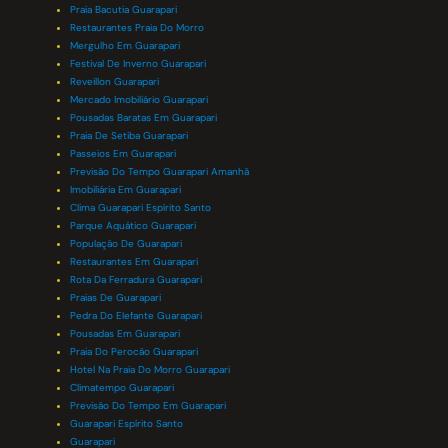
Praia Bacutia Guarapari
Restaurantes Praia Do Morro
Mergulho Em Guarapari
Festival De Inverno Guarapari
Reveillon Guarapari
Mercado Imobiliário Guarapari
Pousadas Baratas Em Guarapari
Praia De Setiba Guarapari
Passeios Em Guarapari
Previsão Do Tempo Guarapari Amanhã
Imobiliária Em Guarapari
Clima Guarapari Espírito Santo
Parque Aquático Guarapari
População De Guarapari
Restaurantes Em Guarapari
Rota Da Ferradura Guarapari
Praias De Guarapari
Pedra Do Elefante Guarapari
Pousadas Em Guarapari
Praia Do Perocão Guarapari
Hotel Na Praia Do Morro Guarapari
Climatempo Guarapari
Previsão Do Tempo Em Guarapari
Guarapari Espírito Santo
Guarapari