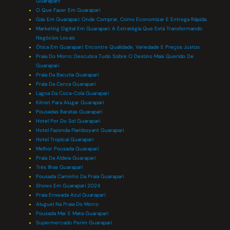
Guarapari!
O Que Fazer Em Guarapari
Gás Em Guarapari: Onde Comprar, Como Economizar E Entrega Rápida
Marketing Digital Em Guarapari: A Estratégia Que Está Transformando
Negócios Locais
Ótica Em Guarapari: Encontre Qualidade, Variedade E Preços Justos
Praia Do Morro: Descubra Tudo Sobre O Destino Mais Querido De
Guarapari
Praia Da Bacutia Guarapari
Praia Da Cerca Guarapari
Lagoa Da Coca-Cola Guarapari
Kitnet Para Alugar Guarapari
Pousadas Baratas Guarapari
Hotel Por Do Sol Guarapari
Hotel Fazenda Flamboyant Guarapari
Hotel Tropical Guarapari
Melhor Pousada Guarapari
Praia Da Aldeia Guarapari
Três Ilhas Guarapari
Pousada Caminho Da Praia Guarapari
Shows Em Guarapari 2024
Praia Enseada Azul Guarapari
Aluguel Na Praia Do Morro
Pousada Mar E Mata Guarapari
Supermercado Perim Guarapari