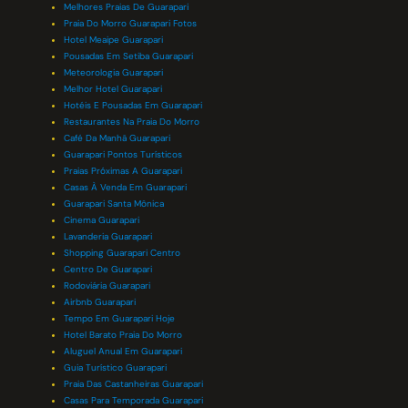
Melhores Praias De Guarapari
Praia Do Morro Guarapari Fotos
Hotel Meaipe Guarapari
Pousadas Em Setiba Guarapari
Meteorologia Guarapari
Melhor Hotel Guarapari
Hotéis E Pousadas Em Guarapari
Restaurantes Na Praia Do Morro
Café Da Manhã Guarapari
Guarapari Pontos Turísticos
Praias Próximas A Guarapari
Casas À Venda Em Guarapari
Guarapari Santa Mônica
Cinema Guarapari
Lavanderia Guarapari
Shopping Guarapari Centro
Centro De Guarapari
Rodoviária Guarapari
Airbnb Guarapari
Tempo Em Guarapari Hoje
Hotel Barato Praia Do Morro
Aluguel Anual Em Guarapari
Guia Turístico Guarapari
Praia Das Castanheiras Guarapari
Casas Para Temporada Guarapari