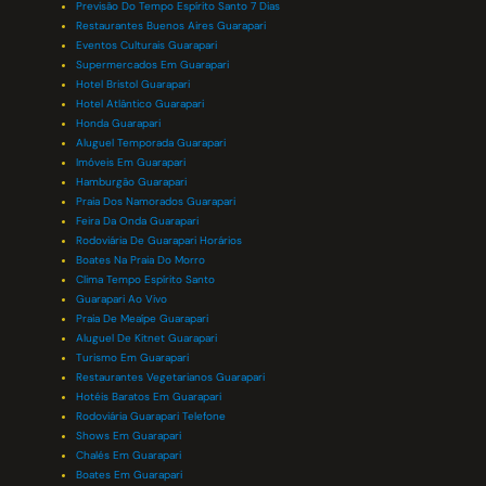
Previsão Do Tempo Espírito Santo 7 Dias
Restaurantes Buenos Aires Guarapari
Eventos Culturais Guarapari
Supermercados Em Guarapari
Hotel Bristol Guarapari
Hotel Atlântico Guarapari
Honda Guarapari
Aluguel Temporada Guarapari
Imóveis Em Guarapari
Hamburgão Guarapari
Praia Dos Namorados Guarapari
Feira Da Onda Guarapari
Rodoviária De Guarapari Horários
Boates Na Praia Do Morro
Clima Tempo Espírito Santo
Guarapari Ao Vivo
Praia De Meaípe Guarapari
Aluguel De Kitnet Guarapari
Turismo Em Guarapari
Restaurantes Vegetarianos Guarapari
Hotéis Baratos Em Guarapari
Rodoviária Guarapari Telefone
Shows Em Guarapari
Chalés Em Guarapari
Boates Em Guarapari