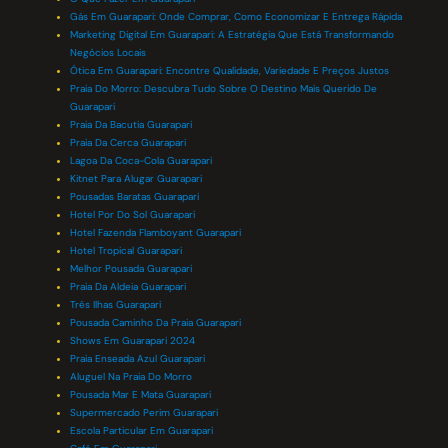
Gás Em Guarapari: Onde Comprar, Como Economizar E Entrega Rápida
Marketing Digital Em Guarapari: A Estratégia Que Está Transformando
Negócios Locais
Ótica Em Guarapari: Encontre Qualidade, Variedade E Preços Justos
Praia Do Morro: Descubra Tudo Sobre O Destino Mais Querido De
Guarapari
Praia Da Bacutia Guarapari
Praia Da Cerca Guarapari
Lagoa Da Coca-Cola Guarapari
Kitnet Para Alugar Guarapari
Pousadas Baratas Guarapari
Hotel Por Do Sol Guarapari
Hotel Fazenda Flamboyant Guarapari
Hotel Tropical Guarapari
Melhor Pousada Guarapari
Praia Da Aldeia Guarapari
Três Ilhas Guarapari
Pousada Caminho Da Praia Guarapari
Shows Em Guarapari 2024
Praia Enseada Azul Guarapari
Aluguel Na Praia Do Morro
Pousada Mar E Mata Guarapari
Supermercado Perim Guarapari
Escola Particular Em Guarapari