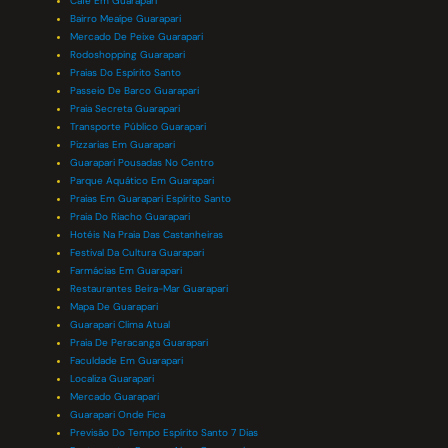
Café Em Guarapari
Bairro Meaípe Guarapari
Mercado De Peixe Guarapari
Rodoshopping Guarapari
Praias Do Espírito Santo
Passeio De Barco Guarapari
Praia Secreta Guarapari
Transporte Público Guarapari
Pizzarias Em Guarapari
Guarapari Pousadas No Centro
Parque Aquático Em Guarapari
Praias Em Guarapari Espírito Santo
Praia Do Riacho Guarapari
Hotéis Na Praia Das Castanheiras
Festival Da Cultura Guarapari
Farmácias Em Guarapari
Restaurantes Beira-Mar Guarapari
Mapa De Guarapari
Guarapari Clima Atual
Praia De Peracanga Guarapari
Faculdade Em Guarapari
Localiza Guarapari
Mercado Guarapari
Guarapari Onde Fica
Previsão Do Tempo Espírito Santo 7 Dias