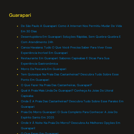
Guarapari
De São Paulo A Guarapari: Como A Internet Nos Permitiu Mudar De Vida
Em 30 Dias
Desentupidora Em Guarapari: Soluções Rápidas, Sem Quebra-Quebra E
Com Atendimento 24h
Canoa Havaiana: Tudo O Que Você Precisa Saber Para Viver Essa
Experiência Incrível Em Guarapari
Restaurante Em Guarapari: Sabores Capixabas E Dicas Para Sua
Experiência Gastronômica
Morro Da Pescaria Em Guarapari
Tem Quiosque Na Praia Das Castanheiras? Descubra Tudo Sobre Esse
Ponto Em Guarapari
O Que Fazer Na Praia Das Castanheiras, Guarapari?
Qual A Praia Mais Linda De Guarapari? Conheça As Joias Do Litoral
Capixaba
Onde É A Praia Das Castanheiras? Descubra Tudo Sobre Esse Paraíso Em
Guarapari
Praia Do Morro Guarapari: O Guia Completo Para Conhecer A Joia Do
Espírito Santo Em 2025
Onde Ir À Noite Na Praia Do Morro? Descubra As Melhores Opções Em
Guarapari!
O Que Fazer Em Guarapari